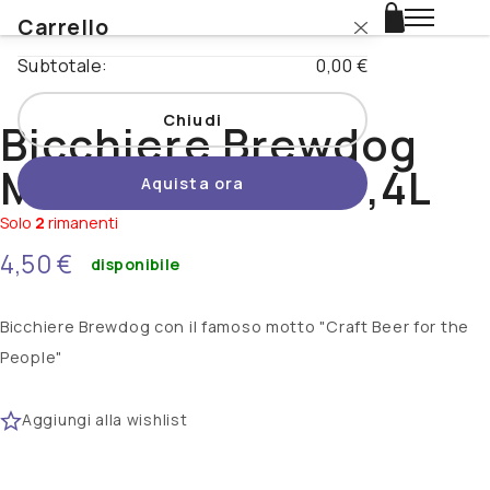
Carrello
Login
Subtotale:
0,00 €
Catalogo
Chiudi
Bicchiere Brewdog
Stili
Monaco Nuovo 0,4L
Aquista ora
Nazioni
Solo
2
rimanenti
Promo
4,50 €
disponibile
Novità
Bicchiere Brewdog con il famoso motto "Craft Beer for the
People"
Beertopia
Contatti
Aggiungi alla wishlist