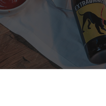
Informazioni
Legali
Home
Privacy policy
Il catalogo
P.IVA 02576980
Chi siamo