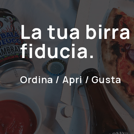
Vocation
Stone
Wild Beer
La tua birra
fiducia.
Ordina / Apri / Gusta