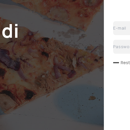
Brunehaut
Cantillon
 di
Chimay
Rest