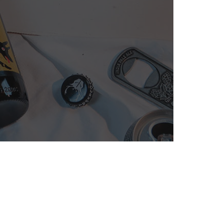
Riferimenti
Loc. Giare 14/a
38050, Imèr (TN)
227
3496844537
info@beer-shop.it
Copyright © 2026 BeerShop.it
Sito web realizzato da
Ismaele Tuffanelli