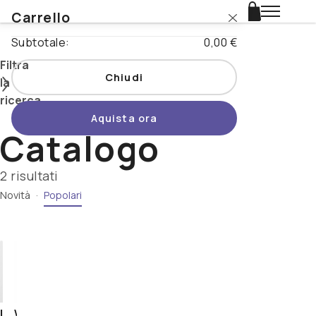
Carrello
Login
Subtotale:
0,00 €
Catalogo
Filtra
Chiudi
la
Stili
ricerca
Aquista ora
Nazioni
Catalogo
Cerca
Promo
2 risultati
Novità
·
Popolari
Tipo di
Novità
prodotto
Birrificio
Beertopia
Nazione
Stile
Contatti
-
Lupulus
Westmalle
Abbey