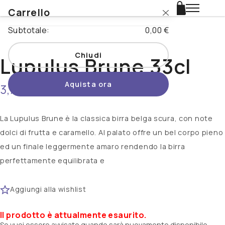
Carrello
Login
Subtotale:
0,00 €
Catalogo
Chiudi
Lupulus Brune 33cl
Stili
Aquista ora
3,70 €
non disponibile
Nazioni
Promo
La Lupulus Brune è la classica birra belga scura, con note
dolci di frutta e caramello. Al palato offre un bel corpo pieno
Novità
ed un finale leggermente amaro rendendo la birra
perfettamente equilibrata e
Beertopia
Aggiungi alla wishlist
Contatti
Il prodotto è attualmente esaurito.
Se vuoi essere avvisato quando sarà nuovamente disponibile,