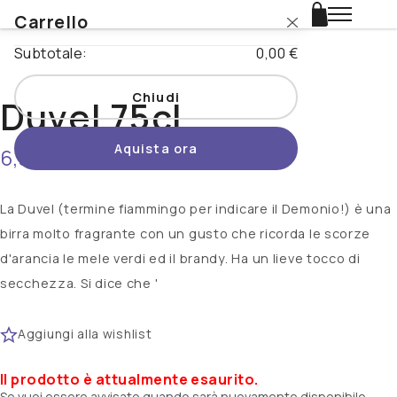
Carrello
Login
Subtotale:
0,00 €
Catalogo
Chiudi
Duvel 75cl
Stili
Aquista ora
6,90 €
non disponibile
Nazioni
Promo
La Duvel (termine fiammingo per indicare il Demonio!) è una
birra molto fragrante con un gusto che ricorda le scorze
Novità
d'arancia le mele verdi ed il brandy. Ha un lieve tocco di
secchezza. Si dice che '
Beertopia
Aggiungi alla wishlist
Contatti
Il prodotto è attualmente esaurito.
Se vuoi essere avvisato quando sarà nuovamente disponibile,