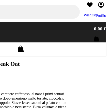
Wishlist
Profilo
0,00 €
Barley Wine
Olanda
0
Le Trappe
Belgian Triple
eak Oat
DDH Neipa
Golden Ale
arattere caffettoso, al naso i primi sentori
co dopo emergono malto tostato, cioccolato
luppolo. Stesse le sensazioni al palato con un
rbido e persistente. Birra vellutata e piena