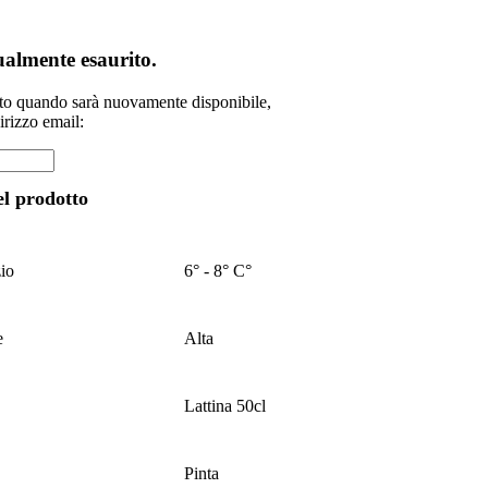
tualmente esaurito.
ato quando sarà nuovamente disponibile,
dirizzo email:
el prodotto
zio
6° - 8° C°
e
Alta
Lattina 50cl
Pinta