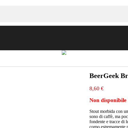
American Pale Ale
Scozia
Brewdog
e
Belgian Strong Ale
BeerGeek Br
Login
8,60 €
er
Bock
Non disponibile
German Maibock
Catalogo
Stout morbida con un c
sono di caffè, ma po
fondente e tracce di 
corpo estremamente mo